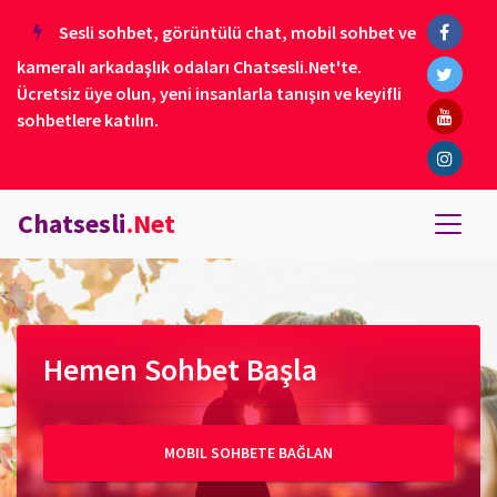
Sesli sohbet, görüntülü chat, mobil sohbet ve
kameralı arkadaşlık odaları Chatsesli.Net'te.
Ücretsiz üye olun, yeni insanlarla tanışın ve keyifli
sohbetlere katılın.
Chatsesli
.Net
Hemen Sohbet Başla
MOBIL SOHBETE BAĞLAN