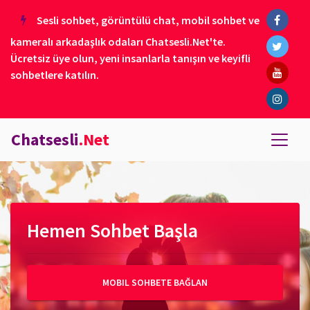
Sesli sohbet, görüntülü chat, mobil sohbet ve
kameralı arkadaşlık odaları Chatsesli.Net'te.
Ücretsiz üye olun, yeni insanlarla tanışın ve keyifli
sohbetlere katılın.
Chatsesli
.Net
Hemen Sohbet Başla
MOBIL SOHBETE BAĞLAN