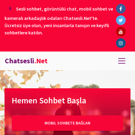
Sesli sohbet, görüntülü chat, mobil sohbet ve
kameralı arkadaşlık odaları Chatsesli.Net'te.
Ücretsiz üye olun, yeni insanlarla tanışın ve keyifli
sohbetlere katılın.
Chatsesli
.Net
Hemen Sohbet Başla
MOBIL SOHBETE BAĞLAN