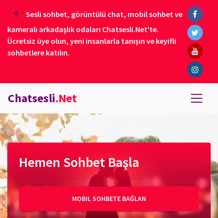
Sesli sohbet, görüntülü chat, mobil sohbet ve
kameralı arkadaşlık odaları Chatsesli.Net'te.
Ücretsiz üye olun, yeni insanlarla tanışın ve keyifli
sohbetlere katılın.
Chatsesli
.Net
Hemen Sohbet Başla
MOBIL SOHBETE BAĞLAN