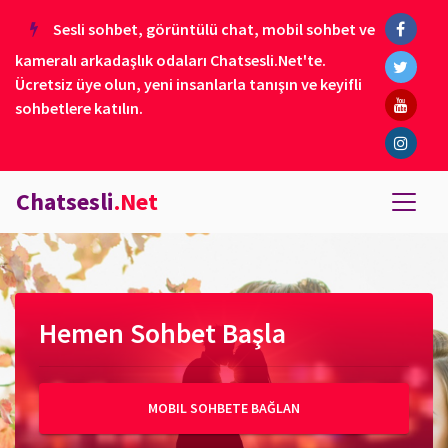
Sesli sohbet, görüntülü chat, mobil sohbet ve
kameralı arkadaşlık odaları Chatsesli.Net'te.
Ücretsiz üye olun, yeni insanlarla tanışın ve keyifli
sohbetlere katılın.
Chatsesli
.Net
Hemen Sohbet Başla
MOBIL SOHBETE BAĞLAN