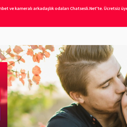
bet ve kameralı arkadaşlık odaları Chatsesli.Net'te. Ücretsiz üye