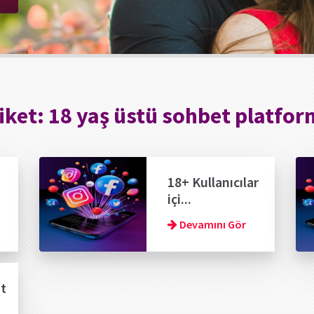
iket:
18 yaş üstü sohbet platfo
18+ Kullanıcılar
içi...
Devamını Gör
at