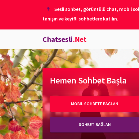
Sesli sohbet, görüntülü chat, mobil soh
tanışın ve keyifli sohbetlere katılın.
Chatsesli
.Net
Hemen Sohbet Başla
MOBIL SOHBETE BAĞLAN
SOHBET BAĞLAN