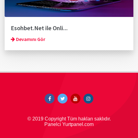
Esohbet.Net ile Onli...
Devamını Gör
© 2019 Copyright Tüm hakları saklıdır.
Panelci Yurtpanel.com