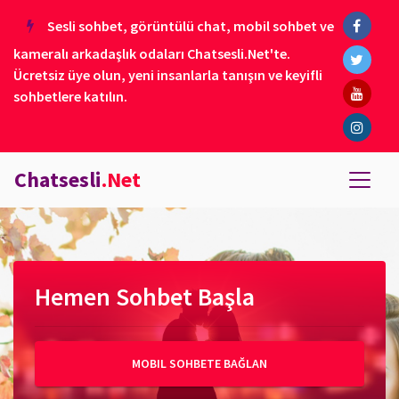
Sesli sohbet, görüntülü chat, mobil sohbet ve
kameralı arkadaşlık odaları Chatsesli.Net'te.
Ücretsiz üye olun, yeni insanlarla tanışın ve keyifli
sohbetlere katılın.
Chatsesli
.Net
Hemen Sohbet Başla
MOBIL SOHBETE BAĞLAN