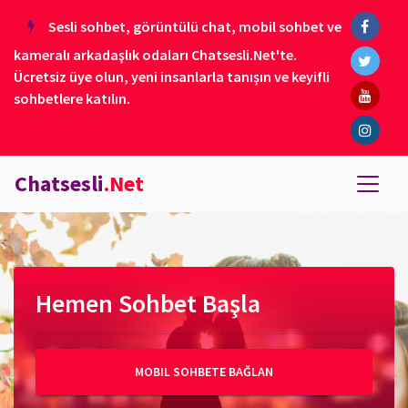
Sesli sohbet, görüntülü chat, mobil sohbet ve
kameralı arkadaşlık odaları Chatsesli.Net'te.
Ücretsiz üye olun, yeni insanlarla tanışın ve keyifli
sohbetlere katılın.
Chatsesli
.Net
Hemen Sohbet Başla
MOBIL SOHBETE BAĞLAN