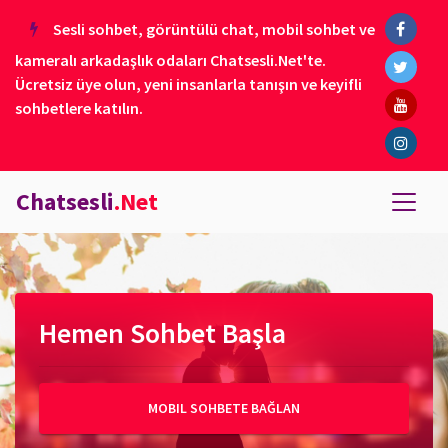
Sesli sohbet, görüntülü chat, mobil sohbet ve
kameralı arkadaşlık odaları Chatsesli.Net'te.
Ücretsiz üye olun, yeni insanlarla tanışın ve keyifli
sohbetlere katılın.
Chatsesli
.Net
Hemen Sohbet Başla
MOBIL SOHBETE BAĞLAN