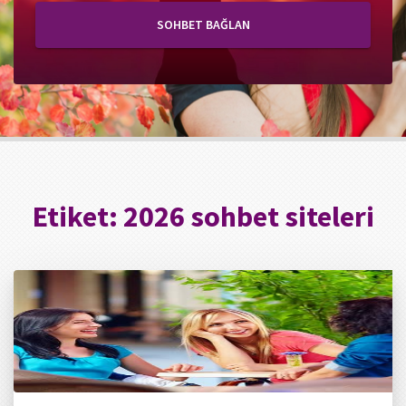
SOHBET BAĞLAN
Etiket:
2026 sohbet siteleri