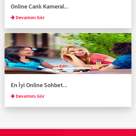
Online Canlı Kameral...
Devamını Gör
En İyi Online Sohbet...
Devamını Gör