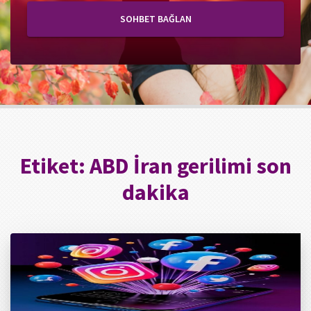
SOHBET BAĞLAN
Etiket:
ABD İran gerilimi son
dakika