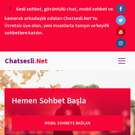
Sesli sohbet, görüntülü chat, mobil sohbet ve
kameralı arkadaşlık odaları Chatsesli.Net'te.
Ücretsiz üye olun, yeni insanlarla tanışın ve keyifli
sohbetlere katılın.
Chatsesli
.Net
Hemen Sohbet Başla
MOBIL SOHBETE BAĞLAN