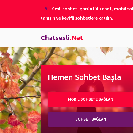
Sesli sohbet, görüntülü chat, mobil soh
tanışın ve keyifli sohbetlere katılın.
Chatsesli
.Net
Hemen Sohbet Başla
MOBIL SOHBETE BAĞLAN
SOHBET BAĞLAN