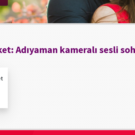
ket:
Adıyaman kameralı sesli so
et