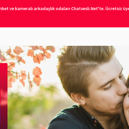
bet ve kameralı arkadaşlık odaları Chatsesli.Net'te. Ücretsiz üye