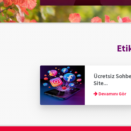
Eti
Ücretsiz Sohb
Site...
Devamını Gör