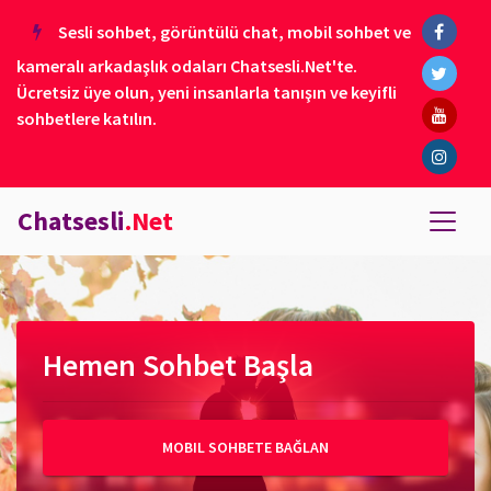
Sesli sohbet, görüntülü chat, mobil sohbet ve
kameralı arkadaşlık odaları Chatsesli.Net'te.
Ücretsiz üye olun, yeni insanlarla tanışın ve keyifli
sohbetlere katılın.
Chatsesli
.Net
Hemen Sohbet Başla
MOBIL SOHBETE BAĞLAN