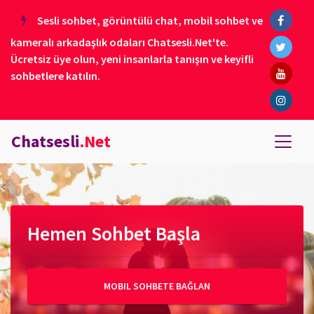
Sesli sohbet, görüntülü chat, mobil sohbet ve
kameralı arkadaşlık odaları Chatsesli.Net'te.
Ücretsiz üye olun, yeni insanlarla tanışın ve keyifli
sohbetlere katılın.
Chatsesli
.Net
Hemen Sohbet Başla
MOBIL SOHBETE BAĞLAN