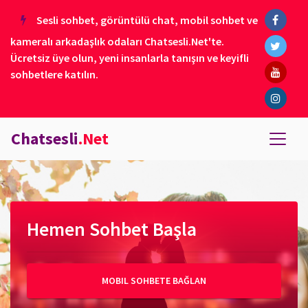
Sesli sohbet, görüntülü chat, mobil sohbet ve
kameralı arkadaşlık odaları Chatsesli.Net'te.
Ücretsiz üye olun, yeni insanlarla tanışın ve keyifli
sohbetlere katılın.
Chatsesli
.Net
Hemen Sohbet Başla
MOBIL SOHBETE BAĞLAN