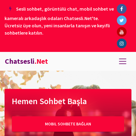
Sesli sohbet, görüntülü chat, mobil sohbet ve
kameralı arkadaşlık odaları Chatsesli.Net'te.
Ücretsiz üye olun, yeni insanlarla tanışın ve keyifli
sohbetlere katılın.
Chatsesli
.Net
Hemen Sohbet Başla
MOBIL SOHBETE BAĞLAN