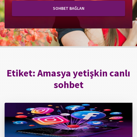
SOHBET BAĞLAN
Etiket:
Amasya yetişkin canlı
sohbet