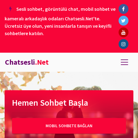
Sesli sohbet, görüntülü chat, mobil sohbet ve
kameralı arkadaşlık odaları Chatsesli.Net'te.
Ücretsiz üye olun, yeni insanlarla tanışın ve keyifli
sohbetlere katılın.
Chatsesli
.Net
Hemen Sohbet Başla
MOBIL SOHBETE BAĞLAN