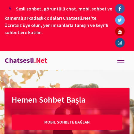
Sesli sohbet, görüntülü chat, mobil sohbet ve
kameralı arkadaşlık odaları Chatsesli.Net'te.
Ücretsiz üye olun, yeni insanlarla tanışın ve keyifli
sohbetlere katılın.
Chatsesli
.Net
Hemen Sohbet Başla
MOBIL SOHBETE BAĞLAN