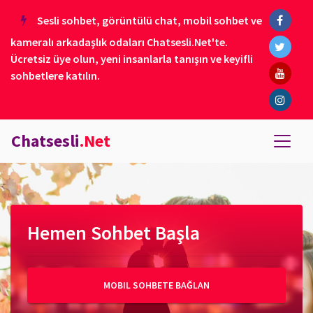
Sesli sohbet, görüntülü chat, mobil sohbet ve
kameralı arkadaşlık odaları Chatsesli.Net'te.
Ücretsiz üye olun, yeni insanlarla tanışın ve keyifli
sohbetlere katılın.
Chatsesli
.Net
Hemen Sohbet Başla
MOBIL SOHBETE BAĞLAN