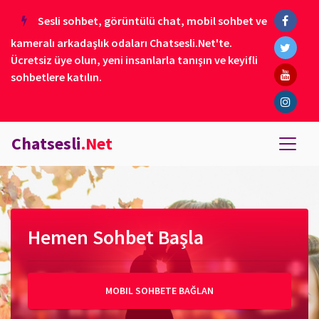
Sesli sohbet, görüntülü chat, mobil sohbet ve
kameralı arkadaşlık odaları Chatsesli.Net'te.
Ücretsiz üye olun, yeni insanlarla tanışın ve keyifli
sohbetlere katılın.
Chatsesli
.Net
Hemen Sohbet Başla
MOBIL SOHBETE BAĞLAN