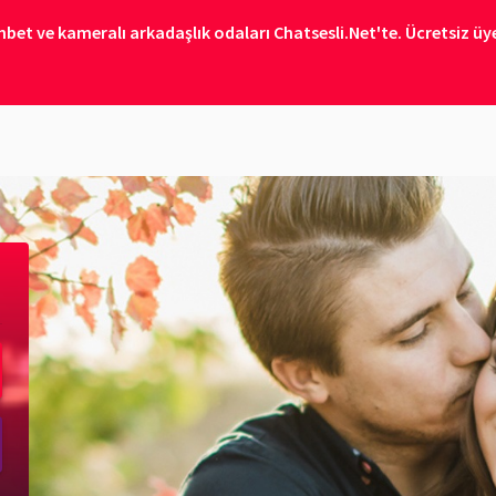
bet ve kameralı arkadaşlık odaları Chatsesli.Net'te. Ücretsiz üye