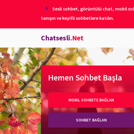
Sesli sohbet, görüntülü chat, mobil soh
tanışın ve keyifli sohbetlere katılın.
Chatsesli
.Net
Hemen Sohbet Başla
MOBIL SOHBETE BAĞLAN
SOHBET BAĞLAN