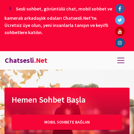
Sesli sohbet, görüntülü chat, mobil sohbet ve
kameralı arkadaşlık odaları Chatsesli.Net'te.
Ücretsiz üye olun, yeni insanlarla tanışın ve keyifli
sohbetlere katılın.
Chatsesli
.Net
Hemen Sohbet Başla
MOBIL SOHBETE BAĞLAN