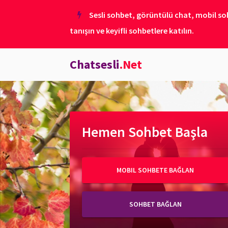
Sesli sohbet, görüntülü chat, mobil soh
tanışın ve keyifli sohbetlere katılın.
Chatsesli
.Net
Hemen Sohbet Başla
MOBIL SOHBETE BAĞLAN
SOHBET BAĞLAN