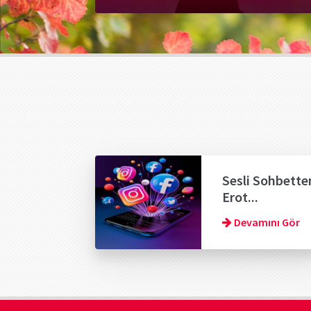
Sesli Sohbette
Erot...
Devamını Gör