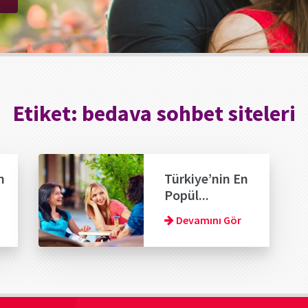
Etiket:
bedava sohbet siteleri
n
Türkiye’nin En
Popül...
Devamını Gör