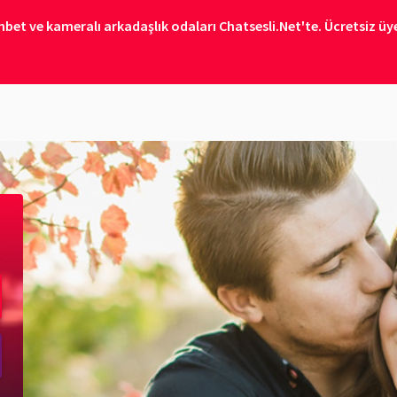
bet ve kameralı arkadaşlık odaları Chatsesli.Net'te. Ücretsiz üye