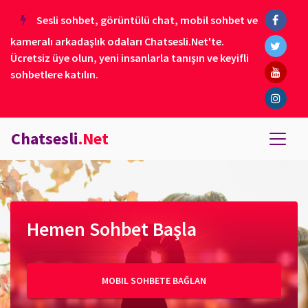
Sesli sohbet, görüntülü chat, mobil sohbet ve
kameralı arkadaşlık odaları Chatsesli.Net'te.
Ücretsiz üye olun, yeni insanlarla tanışın ve keyifli
sohbetlere katılın.
Chatsesli
.Net
Hemen Sohbet Başla
MOBIL SOHBETE BAĞLAN