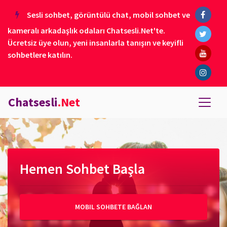
Sesli sohbet, görüntülü chat, mobil sohbet ve
kameralı arkadaşlık odaları Chatsesli.Net'te.
Ücretsiz üye olun, yeni insanlarla tanışın ve keyifli
sohbetlere katılın.
Chatsesli
.Net
Hemen Sohbet Başla
MOBIL SOHBETE BAĞLAN