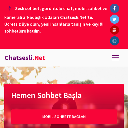
Sesli sohbet, görüntülü chat, mobil sohbet ve
kameralı arkadaşlık odaları Chatsesli.Net'te.
Ücretsiz üye olun, yeni insanlarla tanışın ve keyifli
sohbetlere katılın.
Chatsesli
.Net
Hemen Sohbet Başla
MOBIL SOHBETE BAĞLAN