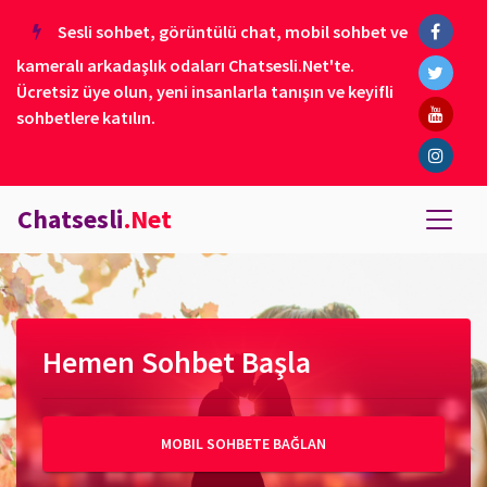
Sesli sohbet, görüntülü chat, mobil sohbet ve
kameralı arkadaşlık odaları Chatsesli.Net'te.
Ücretsiz üye olun, yeni insanlarla tanışın ve keyifli
sohbetlere katılın.
Chatsesli
.Net
Hemen Sohbet Başla
MOBIL SOHBETE BAĞLAN