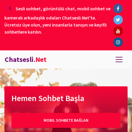
Sesli sohbet, görüntülü chat, mobil sohbet ve
kameralı arkadaşlık odaları Chatsesli.Net'te.
Ücretsiz üye olun, yeni insanlarla tanışın ve keyifli
sohbetlere katılın.
Chatsesli
.Net
Hemen Sohbet Başla
MOBIL SOHBETE BAĞLAN