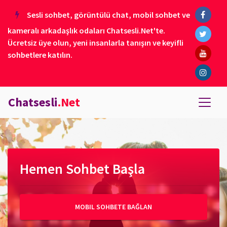
Sesli sohbet, görüntülü chat, mobil sohbet ve
kameralı arkadaşlık odaları Chatsesli.Net'te.
Ücretsiz üye olun, yeni insanlarla tanışın ve keyifli
sohbetlere katılın.
Chatsesli
.Net
Hemen Sohbet Başla
MOBIL SOHBETE BAĞLAN