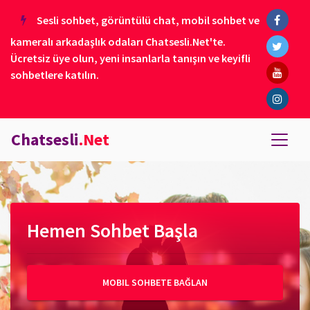
Sesli sohbet, görüntülü chat, mobil sohbet ve
kameralı arkadaşlık odaları Chatsesli.Net'te.
Ücretsiz üye olun, yeni insanlarla tanışın ve keyifli
sohbetlere katılın.
Chatsesli
.Net
Hemen Sohbet Başla
MOBIL SOHBETE BAĞLAN