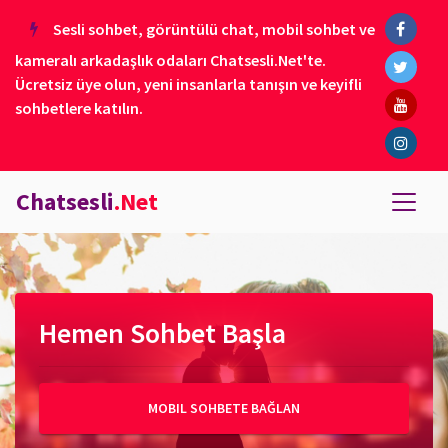
Sesli sohbet, görüntülü chat, mobil sohbet ve
kameralı arkadaşlık odaları Chatsesli.Net'te.
Ücretsiz üye olun, yeni insanlarla tanışın ve keyifli
sohbetlere katılın.
Chatsesli
.Net
Hemen Sohbet Başla
MOBIL SOHBETE BAĞLAN