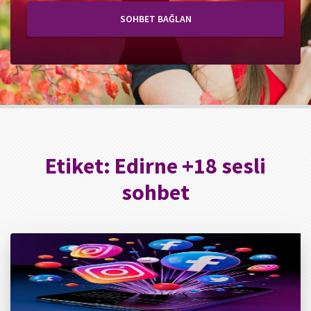
SOHBET BAĞLAN
Etiket:
Edirne +18 sesli
sohbet