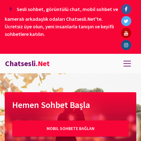
Sesli sohbet, görüntülü chat, mobil sohbet ve
kameralı arkadaşlık odaları Chatsesli.Net'te.
Ücretsiz üye olun, yeni insanlarla tanışın ve keyifli
sohbetlere katılın.
Chatsesli
.Net
Hemen Sohbet Başla
MOBIL SOHBETE BAĞLAN