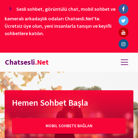
Sesli sohbet, görüntülü chat, mobil sohbet ve
kameralı arkadaşlık odaları Chatsesli.Net'te.
Ücretsiz üye olun, yeni insanlarla tanışın ve keyifli
sohbetlere katılın.
Chatsesli
.Net
Hemen Sohbet Başla
MOBIL SOHBETE BAĞLAN