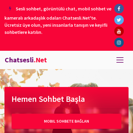
Sesli sohbet, görüntülü chat, mobil sohbet ve
kameralı arkadaşlık odaları Chatsesli.Net'te.
Ücretsiz üye olun, yeni insanlarla tanışın ve keyifli
sohbetlere katılın.
Chatsesli
.Net
Hemen Sohbet Başla
MOBIL SOHBETE BAĞLAN