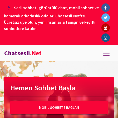
Sesli sohbet, görüntülü chat, mobil sohbet ve
kameralı arkadaşlık odaları Chatsesli.Net'te.
Ücretsiz üye olun, yeni insanlarla tanışın ve keyifli
sohbetlere katılın.
Chatsesli
.Net
Hemen Sohbet Başla
MOBIL SOHBETE BAĞLAN