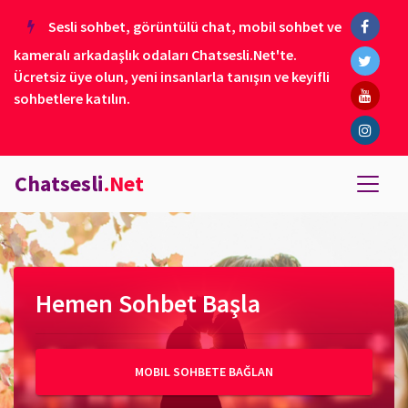
Sesli sohbet, görüntülü chat, mobil sohbet ve
kameralı arkadaşlık odaları Chatsesli.Net'te.
Ücretsiz üye olun, yeni insanlarla tanışın ve keyifli
sohbetlere katılın.
Chatsesli
.Net
Hemen Sohbet Başla
MOBIL SOHBETE BAĞLAN