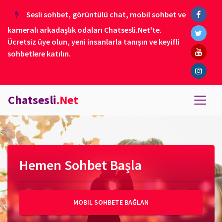
Sesli sohbet, görüntülü chat, mobil sohbet ve
kameralı arkadaşlık odaları Chatsesli.Net'te.
Ücretsiz üye olun, yeni insanlarla tanışın ve keyifli
sohbetlere katılın.
Chatsesli
.Net
Hemen Sohbet Başla
MOBIL SOHBETE BAĞLAN