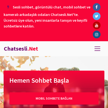
Sesli sohbet, görüntülü chat, mobil sohbet ve
kameralı arkadaşlık odaları Chatsesli.Net'te.
Ücretsiz üye olun, yeni insanlarla tanışın ve keyifli
sohbetlere katılın.
Chatsesli
.Net
Hemen Sohbet Başla
MOBIL SOHBETE BAĞLAN