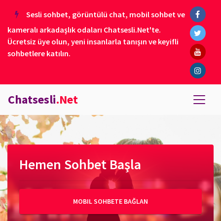
Sesli sohbet, görüntülü chat, mobil sohbet ve
kameralı arkadaşlık odaları Chatsesli.Net'te.
Ücretsiz üye olun, yeni insanlarla tanışın ve keyifli
sohbetlere katılın.
Chatsesli
.Net
Hemen Sohbet Başla
MOBIL SOHBETE BAĞLAN