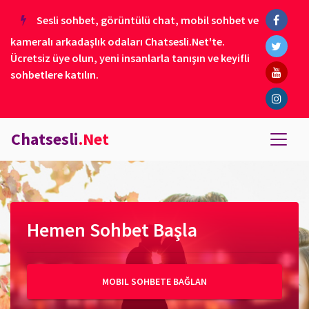
Sesli sohbet, görüntülü chat, mobil sohbet ve
kameralı arkadaşlık odaları Chatsesli.Net'te.
Ücretsiz üye olun, yeni insanlarla tanışın ve keyifli
sohbetlere katılın.
Chatsesli
.Net
Hemen Sohbet Başla
MOBIL SOHBETE BAĞLAN