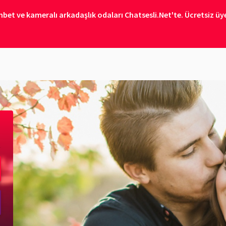
bet ve kameralı arkadaşlık odaları Chatsesli.Net'te. Ücretsiz üye