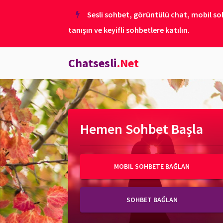
Sesli sohbet, görüntülü chat, mobil soh
tanışın ve keyifli sohbetlere katılın.
Chatsesli
.Net
Hemen Sohbet Başla
MOBIL SOHBETE BAĞLAN
SOHBET BAĞLAN