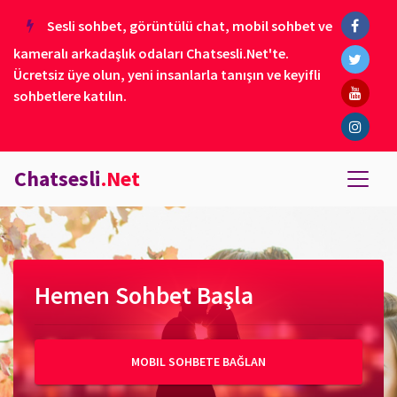
Sesli sohbet, görüntülü chat, mobil sohbet ve
kameralı arkadaşlık odaları Chatsesli.Net'te.
Ücretsiz üye olun, yeni insanlarla tanışın ve keyifli
sohbetlere katılın.
Chatsesli
.Net
Hemen Sohbet Başla
MOBIL SOHBETE BAĞLAN