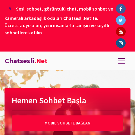
Sesli sohbet, görüntülü chat, mobil sohbet ve
kameralı arkadaşlık odaları Chatsesli.Net'te.
Ücretsiz üye olun, yeni insanlarla tanışın ve keyifli
sohbetlere katılın.
Chatsesli
.Net
Hemen Sohbet Başla
MOBIL SOHBETE BAĞLAN