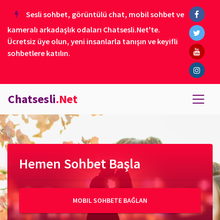
Sesli sohbet, görüntülü chat, mobil sohbet ve
kameralı arkadaşlık odaları Chatsesli.Net'te.
Ücretsiz üye olun, yeni insanlarla tanışın ve keyifli
sohbetlere katılın.
Chatsesli
.Net
Hemen Sohbet Başla
MOBIL SOHBETE BAĞLAN