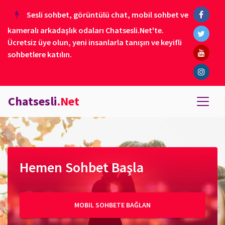
Sesli sohbet, görüntülü chat, mobil sohbet ve
kameralı arkadaşlık odaları Chatsesli.Net'te.
Ücretsiz üye olun, yeni insanlarla tanışın ve keyifli
sohbetlere katılın.
Chatsesli
.Net
Hemen Sohbet Başla
MOBIL SOHBETE BAĞLAN