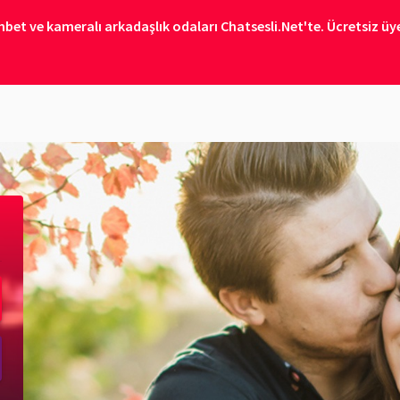
bet ve kameralı arkadaşlık odaları Chatsesli.Net'te. Ücretsiz üye