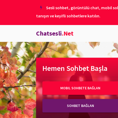
Sesli sohbet, görüntülü chat, mobil soh
tanışın ve keyifli sohbetlere katılın.
Chatsesli
.Net
Hemen Sohbet Başla
MOBIL SOHBETE BAĞLAN
SOHBET BAĞLAN