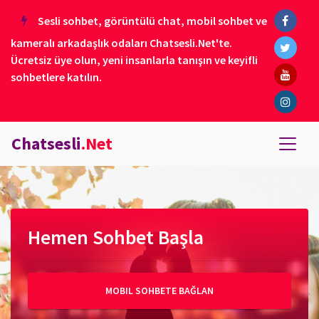
Sesli sohbet, görüntülü chat, mobil sohbet ve
kameralı arkadaşlık odaları Chatsesli.Net'te.
Ücretsiz üye olun, yeni insanlarla tanışın ve keyifli
sohbetlere katılın.
Chatsesli
.Net
Hemen Sohbet Başla
MOBIL SOHBETE BAĞLAN