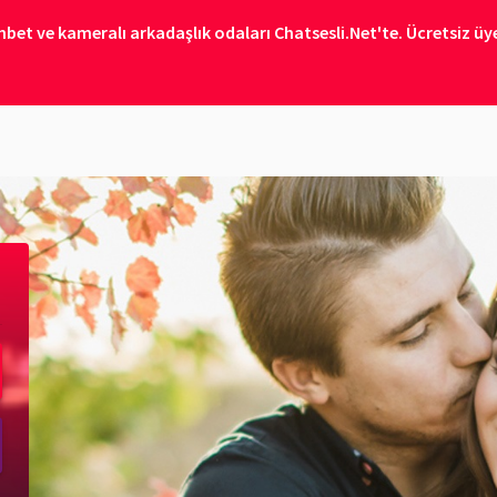
bet ve kameralı arkadaşlık odaları Chatsesli.Net'te. Ücretsiz üye