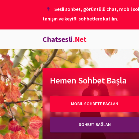
Sesli sohbet, görüntülü chat, mobil soh
tanışın ve keyifli sohbetlere katılın.
Chatsesli
.Net
Hemen Sohbet Başla
MOBIL SOHBETE BAĞLAN
SOHBET BAĞLAN