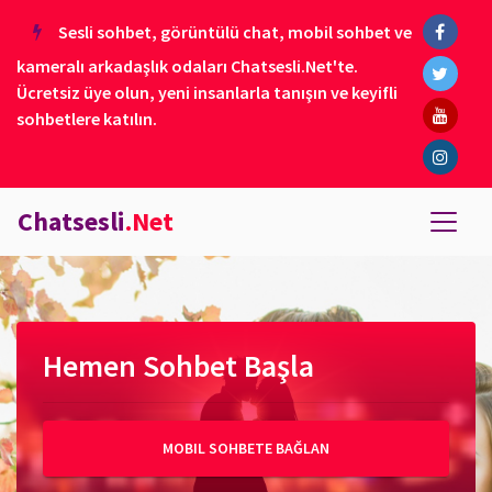
Sesli sohbet, görüntülü chat, mobil sohbet ve
kameralı arkadaşlık odaları Chatsesli.Net'te.
Ücretsiz üye olun, yeni insanlarla tanışın ve keyifli
sohbetlere katılın.
Chatsesli
.Net
Hemen Sohbet Başla
MOBIL SOHBETE BAĞLAN